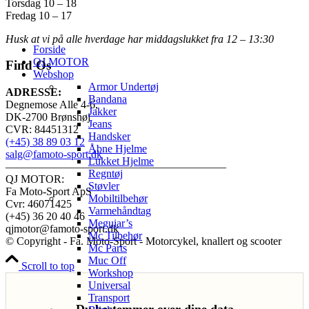
Torsdag 10 – 18
Fredag 10 – 17
Husk at vi på alle hverdage har middagslukket fra 12 – 13:30
Forside
QJ MOTOR
Find Os
Webshop
Armor Undertøj
ADRESSE:
Bandana
Degnemose Alle 4-6,
Jakker
DK-2700 Brønshøj
Jeans
CVR: 84451312
Handsker
(+45) 38 89 03 12
Åbne Hjelme
salg@famoto-sport.dk
Lukket Hjelme
————————————————————
Regntøj
QJ MOTOR:
Støvler
Fa Moto-Sport ApS
Mobiltilbehør
Cvr: 46071425
Varmehåndtag
(+45) 36 20 40 46
Meguiar’s
qjmotor@famoto-sport.dk
Mc Tilbehør
© Copyright - Fa. Moto-Sport - Motorcykel, knallert og scooter
Mc Parts
Muc Off
Scroll to top
Workshop
Universal
Transport