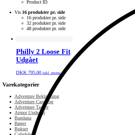
Product ID
Vis
16 produkter pr. side
16 produkter pr. side
32 produkter pr. side
48 produkter pr. side
Philly 2 Loose Fit
Udgået
DKK
795.00
inkl. moms
Varekategorier
Adventure Beklædning
Adventure Camping
Adventure Tasker
Armor Undertøj
Bandana
Bøger
Bukser
Cafedele