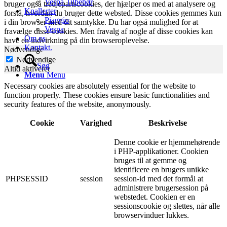
Vespa Tilbehør
bruger også tredjepartscookies, der hjælper os med at analysere og
Knallerter
forstå, hvordan du bruger dette websted. Disse cookies gemmes kun
Piaggio
i din browser med dit samtykke. Du har også mulighed for at
Vespa
fravælge disse cookies. Men fravalg af nogle af disse cookies kan
Om os
have en indvirkning på din browseroplevelse.
Kontakt.
Nødvendige
Nødvendige
Søg
Altid aktiveret
Menu
Menu
Necessary cookies are absolutely essential for the website to
function properly. These cookies ensure basic functionalities and
security features of the website, anonymously.
Cookie
Varighed
Beskrivelse
Denne cookie er hjemmehørende
i PHP-applikationer. Cookien
bruges til at gemme og
identificere en brugers unikke
PHPSESSID
session
session-id med det formål at
administrere brugersession på
webstedet. Cookien er en
sessionscookie og slettes, når alle
browservinduer lukkes.