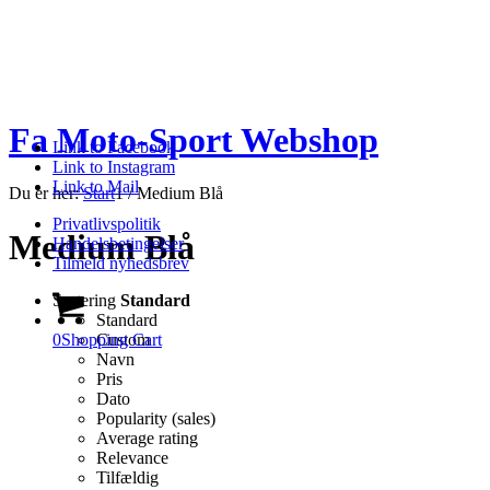
Fa Moto-Sport Webshop
Link to Facebook
Link to Instagram
Link to Mail
Du er her:
Start
1
/
Medium Blå
Privatlivspolitik
Medium Blå
Handelsbetingelser
Tilmeld nyhedsbrev
Sortering
Standard
Standard
0
Shopping Cart
Custom
Navn
Pris
Dato
Popularity (sales)
Average rating
Relevance
Tilfældig