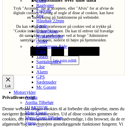
Du bestemmer over dine data
Blink
Baglygter
Tryk "Acceptér" for at acceptere, eller "Afvis" for at afvise de
Forlygte
digitale cookies. Fravalg af nogle af disse af cookies, kan have
Styr
en indvirkning på funktionerne på webstedet.
Håndtag 22mm
Spejle
Du kan vælge dine præferencer på cookies ved at trykke på
Udstødning
"Cookie indstillinger" knappen. Du kan til enhver tid fravælge
dit samtykke og præferencer ved at bruge "Administrer
Nr.pladeholder
samtykke" knappen, nederst til højre på hjemmesiden.
Outlet
Gentlemans Ride
Caps
Acceptér
Afvis
Cookie indstillinger
Tasker
Læs vores politik
Samtaleanlæg
Låse
Alarm
GPS
Sædepuder
Luk
Mc Garage
Motorcykler
Aprilia
Privatlivsoversigt
Aprilia Tilbehør
QJ MOTOR
Denne webside bruger cookies til at forbedre din oplevelse, mens du
Moto Guzzi
navigerer gennem hjemmesiden. Ud af disse cookies gemmes de
Moto Guzzi Tilbehør
cookies, der er kategoriseret som nødvendige, i din browser, da de er
Vespa
afgørende for, at webstedets grundlæggende funktioner fungerer. Vi