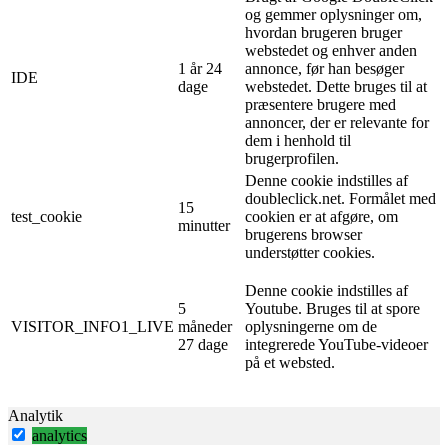
og gemmer oplysninger om,
hvordan brugeren bruger
webstedet og enhver anden
1 år 24
annonce, før han besøger
IDE
dage
webstedet. Dette bruges til at
præsentere brugere med
annoncer, der er relevante for
dem i henhold til
brugerprofilen.
Denne cookie indstilles af
doubleclick.net. Formålet med
15
test_cookie
cookien er at afgøre, om
minutter
brugerens browser
understøtter cookies.
Denne cookie indstilles af
5
Youtube. Bruges til at spore
VISITOR_INFO1_LIVE
måneder
oplysningerne om de
27 dage
integrerede YouTube-videoer
på et websted.
Analytik
analytics