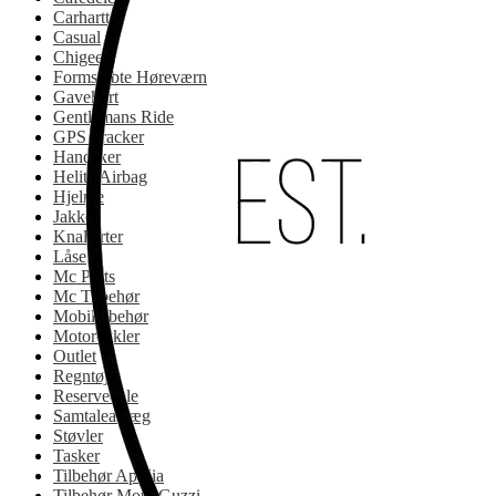
Carhartt
Casual
Chigee
Formstøbte Høreværn
Gavekort
Gentlemans Ride
GPS Tracker
Handsker
Helite Airbag
Hjelme
Jakker
Knallerter
Låse
Mc Parts
Mc Tilbehør
Mobiltilbehør
Motorcykler
Outlet
Regntøj
Reservedele
Samtaleanlæg
Støvler
Tasker
Tilbehør Aprilia
Tilbehør Moto Guzzi