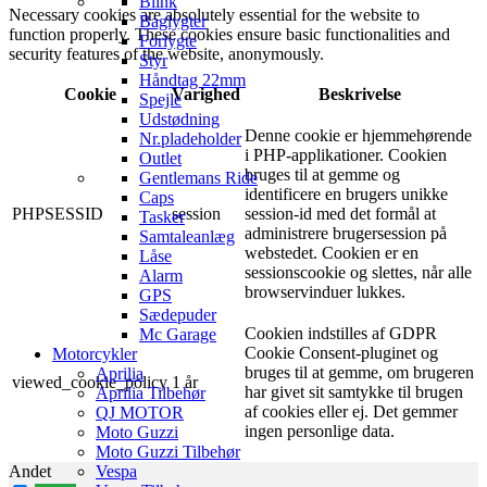
Blink
Necessary cookies are absolutely essential for the website to
Baglygter
function properly. These cookies ensure basic functionalities and
Forlygte
security features of the website, anonymously.
Styr
Håndtag 22mm
Cookie
Varighed
Beskrivelse
Spejle
Udstødning
Denne cookie er hjemmehørende
Nr.pladeholder
i PHP-applikationer. Cookien
Outlet
bruges til at gemme og
Gentlemans Ride
identificere en brugers unikke
Caps
PHPSESSID
session
session-id med det formål at
Tasker
administrere brugersession på
Samtaleanlæg
webstedet. Cookien er en
Låse
sessionscookie og slettes, når alle
Alarm
browservinduer lukkes.
GPS
Sædepuder
Cookien indstilles af GDPR
Mc Garage
Cookie Consent-pluginet og
Motorcykler
bruges til at gemme, om brugeren
Aprilia
viewed_cookie_policy
1 år
har givet sit samtykke til brugen
Aprilia Tilbehør
af ​​cookies eller ej. Det gemmer
QJ MOTOR
ingen personlige data.
Moto Guzzi
Moto Guzzi Tilbehør
Andet
Vespa