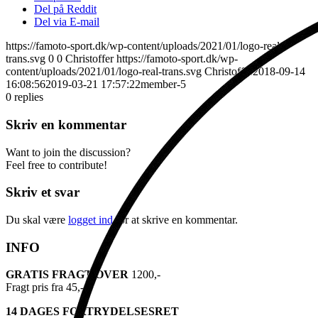
Del på Reddit
Del via E-mail
https://famoto-sport.dk/wp-content/uploads/2021/01/logo-real-
trans.svg
0
0
Christoffer
https://famoto-sport.dk/wp-
content/uploads/2021/01/logo-real-trans.svg
Christoffer
2018-09-14
16:08:56
2019-03-21 17:57:22
member-5
0
replies
Skriv en kommentar
Want to join the discussion?
Feel free to contribute!
Skriv et svar
Du skal være
logget ind
for at skrive en kommentar.
INFO
GRATIS FRAGT OVER
1200,-
Fragt pris fra 45,-
14 DAGES FORTRYDELSESRET