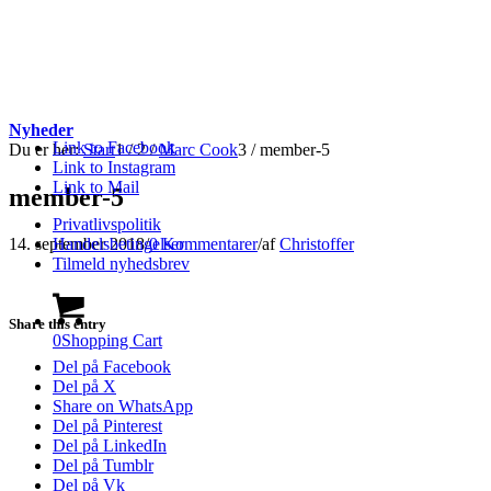
Nyheder
Link to Facebook
Du er her:
Start
1
/
2
/
Marc Cook
3
/
member-5
Link to Instagram
Link to Mail
member-5
Privatlivspolitik
14. september 2018
/
0 Kommentarer
/
af
Christoffer
Handelsbetingelser
Tilmeld nyhedsbrev
Share this entry
0
Shopping Cart
Del på Facebook
Del på X
Share on WhatsApp
Del på Pinterest
Del på LinkedIn
Del på Tumblr
Del på Vk