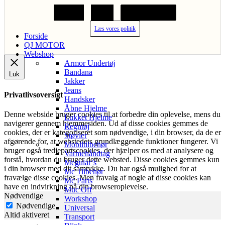
Acceptér
Afvis
Cookie indstillinger
Læs vores politik
Forside
QJ MOTOR
Webshop
Armor Undertøj
Bandana
Luk
Jakker
Jeans
Privatlivsoversigt
Handsker
Åbne Hjelme
Denne webside bruger cookies til at forbedre din oplevelse, mens du
Lukket Hjelme
navigerer gennem hjemmesiden. Ud af disse cookies gemmes de
Regntøj
cookies, der er kategoriseret som nødvendige, i din browser, da de er
Støvler
afgørende for, at webstedets grundlæggende funktioner fungerer. Vi
Mobiltilbehør
bruger også tredjepartscookies, der hjælper os med at analysere og
Varmehåndtag
forstå, hvordan du bruger dette websted. Disse cookies gemmes kun
Meguiar’s
i din browser med dit samtykke. Du har også mulighed for at
Mc Tilbehør
fravælge disse cookies. Men fravalg af nogle af disse cookies kan
Mc Parts
have en indvirkning på din browseroplevelse.
Muc Off
Nødvendige
Workshop
Nødvendige
Universal
Altid aktiveret
Transport