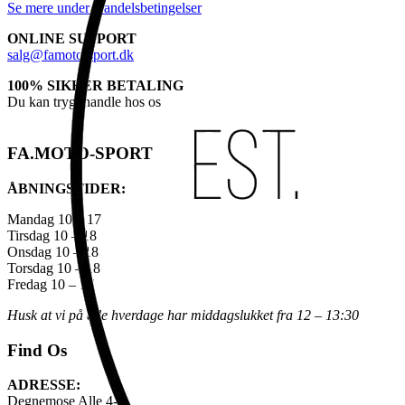
Se mere under Handelsbetingelser
ONLINE SUPPORT
salg@famoto-sport.dk
100% SIKKER BETALING
Du kan trygt handle hos os
FA.MOTO-SPORT
ÅBNINGSTIDER:
Mandag 10 – 17
Tirsdag 10 – 18
Onsdag 10 – 18
Torsdag 10 – 18
Fredag 10 – 17
Husk at vi på alle hverdage har middagslukket fra 12 – 13:30
Find Os
ADRESSE:
Degnemose Alle 4-6,