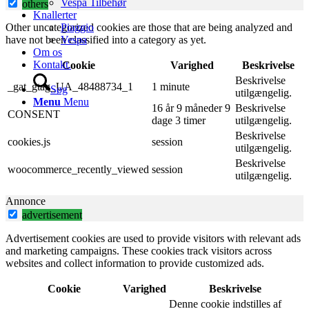
Vespa Tilbehør
others
Knallerter
Other uncategorized cookies are those that are being analyzed and
Piaggio
have not been classified into a category as yet.
Vespa
Om os
Kontakt.
Cookie
Varighed
Beskrivelse
Beskrivelse
_gat_gtag_UA_48488734_1
1 minute
Søg
utilgængelig.
Menu
Menu
16 år 9 måneder 9
Beskrivelse
CONSENT
dage 3 timer
utilgængelig.
Beskrivelse
cookies.js
session
utilgængelig.
Beskrivelse
woocommerce_recently_viewed
session
utilgængelig.
Annonce
advertisement
Advertisement cookies are used to provide visitors with relevant ads
and marketing campaigns. These cookies track visitors across
websites and collect information to provide customized ads.
Cookie
Varighed
Beskrivelse
Denne cookie indstilles af