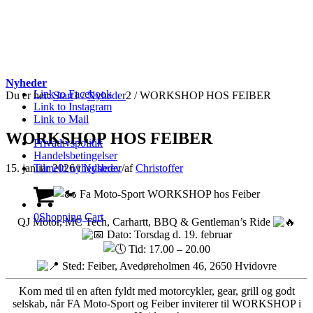
Nyheder
Link to Facebook
Du er her:
Start
1
/
Nyheder
2
/
WORKSHOP HOS FEIBER
Link to Instagram
Link to Mail
WORKSHOP HOS FEIBER
Privatlivspolitik
Handelsbetingelser
15. januar 2026
/
i
Nyheder
/
af
Christoffer
Tilmeld nyhedsbrev
Fa Moto-Sport WORKSHOP hos Feiber
0
Shopping Cart
QJ Motor, MC Tech, Carhartt, BBQ & Gentleman’s Ride
Dato: Torsdag d. 19. februar
Tid: 17.00 – 20.00
Sted: Feiber, Avedøreholmen 46, 2650 Hvidovre
Kom med til en aften fyldt med motorcykler, gear, grill og godt
selskab, når FA Moto-Sport og Feiber inviterer til WORKSHOP i