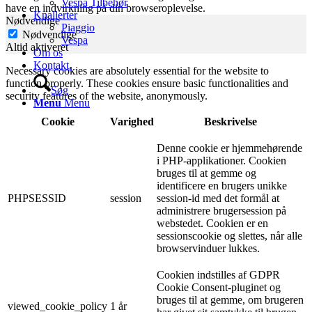
Vespa Tilbehør
have en indvirkning på din browseroplevelse.
Knallerter
Nødvendige
Piaggio
Nødvendige
Vespa
Altid aktiveret
Om os
Kontakt.
Necessary cookies are absolutely essential for the website to
function properly. These cookies ensure basic functionalities and
Søg
security features of the website, anonymously.
Menu
Menu
Cookie
Varighed
Beskrivelse
Denne cookie er hjemmehørende
i PHP-applikationer. Cookien
bruges til at gemme og
identificere en brugers unikke
PHPSESSID
session
session-id med det formål at
administrere brugersession på
webstedet. Cookien er en
sessionscookie og slettes, når alle
browservinduer lukkes.
Cookien indstilles af GDPR
Cookie Consent-pluginet og
bruges til at gemme, om brugeren
viewed_cookie_policy
1 år