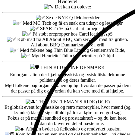
Hvidovre!
Det kan du opleve:
Se de NYE QJ Motorcykler
Mød MC Tech og få en snak om udstyr og løsninger
SPAR 25 % på Carhartt arbejdstøj
Få støbt ørepropper hos CareHearing ApS
Køb mad fra All About BBQ som serverer mad fra grillen.
All about BBQ Danmarksmestre i grill
Mød folkene bag Thin Blue Line og Gentleman’s Ride,
Mød Henriette Thiim Globetrotter på 2 hjul
THIN BLUE LINE DENMARK
En organisation der hjælper psykisk og fysisk tilskadekomne
politiansatte og deres familier.
Mød folkene bag organisationen og hør hvordan de passer på dem
der passer på dig og hvordan du kan være med til at hjælpe.
THE GENTLEMAN’S RIDE (DGR)
Et globalt event for klassiske og retro motorcykler, hvor mænd (og
kvinder) klæder sig stilfuldt på for at køre for en god sag.
Fokus er på mental sundhed og prostatakræft – og du kan høre,
hvordan du bliver en del af næste ride.
Aftenen byder på fællesskab og rendyrket passion
Kom forbi, tag en ven med og del begivenheden – vi glæder