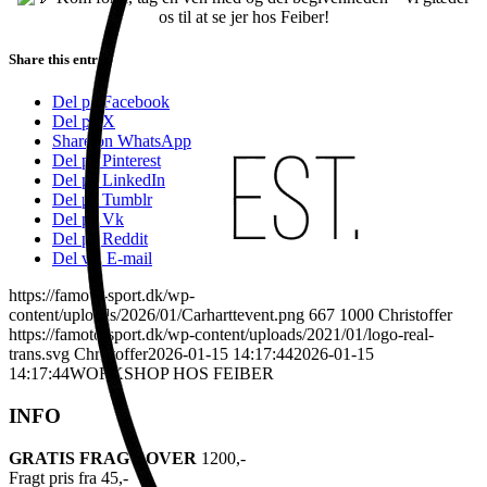
os til at se jer hos Feiber!
Share this entry
Del på Facebook
Del på X
Share on WhatsApp
Del på Pinterest
Del på LinkedIn
Del på Tumblr
Del på Vk
Del på Reddit
Del via E-mail
https://famoto-sport.dk/wp-
content/uploads/2026/01/Carharttevent.png
667
1000
Christoffer
https://famoto-sport.dk/wp-content/uploads/2021/01/logo-real-
trans.svg
Christoffer
2026-01-15 14:17:44
2026-01-15
14:17:44
WORKSHOP HOS FEIBER
INFO
GRATIS FRAGT OVER
1200,-
Fragt pris fra 45,-