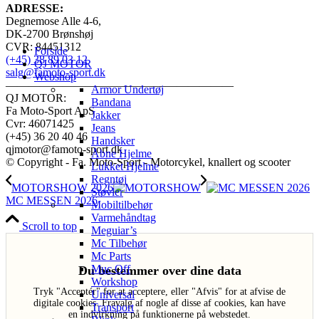
ADRESSE:
Degnemose Alle 4-6,
DK-2700 Brønshøj
CVR: 84451312
Forside
(+45) 38 89 03 12
QJ MOTOR
salg@famoto-sport.dk
Webshop
————————————————————
Armor Undertøj
QJ MOTOR:
Bandana
Fa Moto-Sport ApS
Jakker
Cvr: 46071425
Jeans
(+45) 36 20 40 46
Handsker
qjmotor@famoto-sport.dk
Åbne Hjelme
© Copyright - Fa. Moto-Sport - Motorcykel, knallert og scooter
Lukket Hjelme
Regntøj
MOTORSHOW 2026
Støvler
MC MESSEN 2026
Mobiltilbehør
Varmehåndtag
Scroll to top
Meguiar’s
Mc Tilbehør
Mc Parts
Muc Off
Du bestemmer over dine data
Workshop
Tryk "Acceptér" for at acceptere, eller "Afvis" for at afvise de
Universal
digitale cookies. Fravalg af nogle af disse af cookies, kan have
Transport
en indvirkning på funktionerne på webstedet.