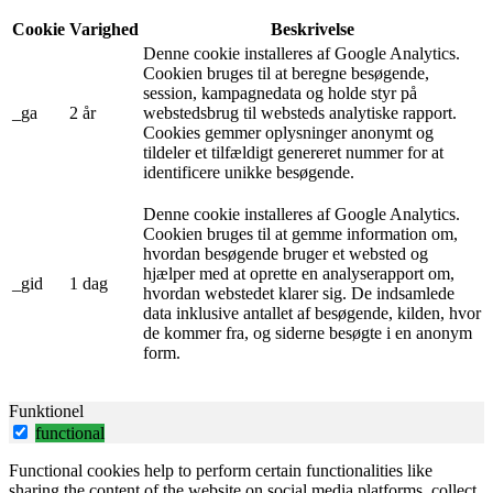
Cookie
Varighed
Beskrivelse
Denne cookie installeres af Google Analytics.
Cookien bruges til at beregne besøgende,
session, kampagnedata og holde styr på
_ga
2 år
webstedsbrug til websteds analytiske rapport.
Cookies gemmer oplysninger anonymt og
tildeler et tilfældigt genereret nummer for at
identificere unikke besøgende.
Denne cookie installeres af Google Analytics.
Cookien bruges til at gemme information om,
hvordan besøgende bruger et websted og
hjælper med at oprette en analyserapport om,
_gid
1 dag
hvordan webstedet klarer sig. De indsamlede
data inklusive antallet af besøgende, kilden, hvor
de kommer fra, og siderne besøgte i en anonym
form.
Funktionel
functional
Functional cookies help to perform certain functionalities like
sharing the content of the website on social media platforms, collect