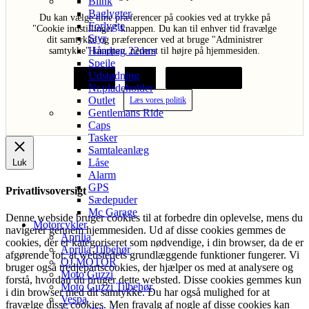
Blink
Baglygter
Du kan vælge dine præferencer på cookies ved at trykke på
Forlygte
"Cookie indstillinger" knappen. Du kan til enhver tid fravælge
Styr
dit samtykke og præferencer ved at bruge "Administrer
Håndtag 22mm
samtykke" knappen, nederst til højre på hjemmesiden.
Spejle
Udstødning
Acceptér
Afvis
Cookie indstillinger
Nr.pladeholder
Outlet
Læs vores politik
Gentlemans Ride
Caps
Tasker
Samtaleanlæg
Låse
Luk
Alarm
GPS
Privatlivsoversigt
Sædepuder
Mc Garage
Denne webside bruger cookies til at forbedre din oplevelse, mens du
Motorcykler
navigerer gennem hjemmesiden. Ud af disse cookies gemmes de
Aprilia
cookies, der er kategoriseret som nødvendige, i din browser, da de er
Aprilia Tilbehør
afgørende for, at webstedets grundlæggende funktioner fungerer. Vi
QJ MOTOR
bruger også tredjepartscookies, der hjælper os med at analysere og
Moto Guzzi
forstå, hvordan du bruger dette websted. Disse cookies gemmes kun
Moto Guzzi Tilbehør
i din browser med dit samtykke. Du har også mulighed for at
Vespa
fravælge disse cookies. Men fravalg af nogle af disse cookies kan