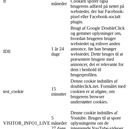
fr
Cookien sporer også
måneder
brugerens adfærd på nettet på
websteder, der har Facebook-
pixel eller Facebook-socialt
plugin.
Brugt af Google DoubleClick
og gemmer oplysninger om,
hvordan brugeren bruger
webstedet og enhver anden
1 år 24
annonce, før han besøger
IDE
dage
webstedet. Dette bruges til at
præsentere brugere med
annoncer, der er relevante for
dem i henhold til
brugerprofilen.
Denne cookie indstilles af
doubleclick.net. Formålet med
15
test_cookie
cookien er at afgøre, om
minutter
brugerens browser
understøtter cookies.
Denne cookie indstilles af
5
Youtube. Bruges til at spore
VISITOR_INFO1_LIVE
måneder
oplysningerne om de
27 dage
integrerede YouTube-videoer