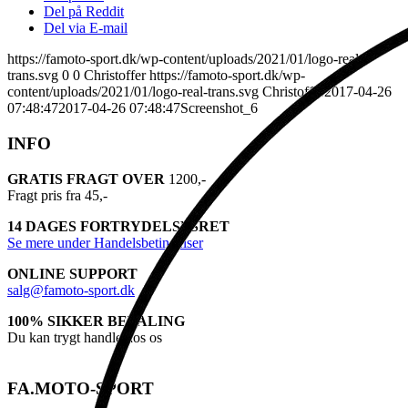
Del på Reddit
Del via E-mail
https://famoto-sport.dk/wp-content/uploads/2021/01/logo-real-
trans.svg
0
0
Christoffer
https://famoto-sport.dk/wp-
content/uploads/2021/01/logo-real-trans.svg
Christoffer
2017-04-26
07:48:47
2017-04-26 07:48:47
Screenshot_6
INFO
GRATIS FRAGT OVER
1200,-
Fragt pris fra 45,-
14 DAGES FORTRYDELSESRET
Se mere under Handelsbetingelser
ONLINE SUPPORT
salg@famoto-sport.dk
100% SIKKER BETALING
Du kan trygt handle hos os
FA.MOTO-SPORT