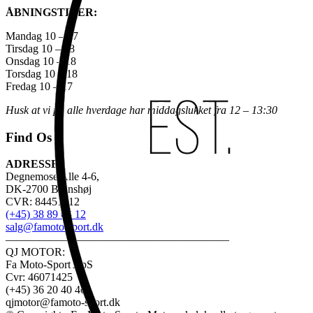
ÅBNINGSTIDER:
Mandag 10 – 17
Tirsdag 10 – 18
Onsdag 10 – 18
Torsdag 10 – 18
Fredag 10 – 17
Husk at vi på alle hverdage har middagslukket fra 12 – 13:30
Find Os
ADRESSE:
Degnemose Alle 4-6,
DK-2700 Brønshøj
CVR: 84451312
(+45) 38 89 03 12
salg@famoto-sport.dk
————————————————————
QJ MOTOR:
Fa Moto-Sport ApS
Cvr: 46071425
(+45) 36 20 40 46
qjmotor@famoto-sport.dk