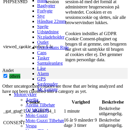
Blink
PHPSESSID
session
session-id med det formål at
Baglygter
administrere brugersession på
Forlygte
webstedet. Cookien er en
Styr
sessionscookie og slettes, når alle
Håndtag 22mm
browservinduer lukkes.
Spejle
Udstødning
Cookien indstilles af GDPR
Nr.pladeholder
Cookie Consent-pluginet og
Outlet
bruges til at gemme, om brugeren
viewed_cookie_policy
1 år
Gentlemans Ride
har givet sit samtykke til brugen
Caps
af ​​cookies eller ej. Det gemmer
Tasker
ingen personlige data.
Samtaleanlæg
Låse
Andet
Alarm
others
GPS
Sædepuder
Other uncategorized cookies are those that are being analyzed and
Mc Garage
have not been classified into a category as yet.
Motorcykler
Aprilia
Cookie
Varighed
Beskrivelse
Aprilia Tilbehør
Beskrivelse
QJ MOTOR
_gat_gtag_UA_48488734_1
1 minute
utilgængelig.
Moto Guzzi
16 år 9 måneder 9
Beskrivelse
Moto Guzzi Tilbehør
CONSENT
dage 3 timer
utilgængelig.
Vespa