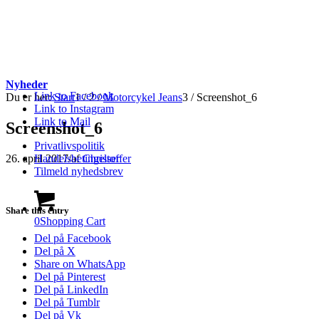
Nyheder
Link to Facebook
Du er her:
Start
1
/
2
/
Motorcykel Jeans
3
/
Screenshot_6
Link to Instagram
Link to Mail
Screenshot_6
Privatlivspolitik
26. april 2017
/
af
Christoffer
Handelsbetingelser
Tilmeld nyhedsbrev
Share this entry
0
Shopping Cart
Del på Facebook
Del på X
Share on WhatsApp
Del på Pinterest
Del på LinkedIn
Del på Tumblr
Del på Vk