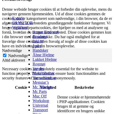
Denne webside bruger cookies til at forbedre din oplevelse, mens du
navigerer gennem hjemmesiden. Ud af disse cookies gemmes de
Forside
cookies, der er kategoriseret som nødvendige, i din browser, da de er
QJ MOTOR
afgørende for, at webstedets grundlæggende funktioner fungerer. Vi
Webshop
bruger også tredjepartscookies, der hjælper os med at analysere og
Armor Undertøj
forstå, hvordan du bruger dette websted. Disse cookies gemmes kun
Bandana
i din browser med dit samtykke. Du har også mulighed for at
Jakker
fravælge disse cookies. Men fravalg af nogle af disse cookies kan
Jeans
have en indvirkning på din browseroplevelse.
Handsker
Nødvendige
Åbne Hjelme
Nødvendige
Lukket Hjelme
Altid aktiveret
Regntøj
Støvler
Necessary cookies are absolutely essential for the website to
Mobiltilbehør
function properly. These cookies ensure basic functionalities and
Varmehåndtag
security features of the website, anonymously.
Meguiar’s
Mc Tilbehør
Cookie
Varighed
Beskrivelse
Mc Parts
Muc Off
Denne cookie er hjemmehørende
Workshop
i PHP-applikationer. Cookien
Universal
bruges til at gemme og
Transport
identificere en brugers unikke