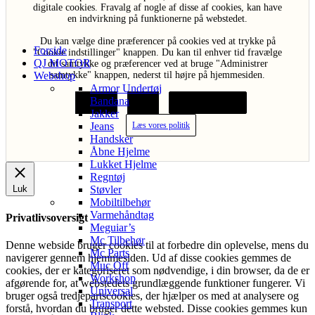
digitale cookies. Fravalg af nogle af disse af cookies, kan have
en indvirkning på funktionerne på webstedet.
Du kan vælge dine præferencer på cookies ved at trykke på
Forside
"Cookie indstillinger" knappen. Du kan til enhver tid fravælge
QJ MOTOR
dit samtykke og præferencer ved at bruge "Administrer
Webshop
samtykke" knappen, nederst til højre på hjemmesiden.
Armor Undertøj
Bandana
Acceptér
Afvis
Cookie indstillinger
Jakker
Jeans
Læs vores politik
Handsker
Åbne Hjelme
Lukket Hjelme
Regntøj
Støvler
Luk
Mobiltilbehør
Varmehåndtag
Privatlivsoversigt
Meguiar’s
Mc Tilbehør
Denne webside bruger cookies til at forbedre din oplevelse, mens du
Mc Parts
navigerer gennem hjemmesiden. Ud af disse cookies gemmes de
Muc Off
cookies, der er kategoriseret som nødvendige, i din browser, da de er
Workshop
afgørende for, at webstedets grundlæggende funktioner fungerer. Vi
Universal
bruger også tredjepartscookies, der hjælper os med at analysere og
Transport
forstå, hvordan du bruger dette websted. Disse cookies gemmes kun