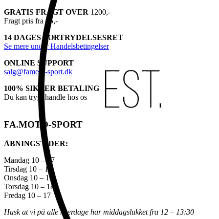
GRATIS FRAGT OVER
1200,-
Fragt pris fra 45,-
14 DAGES FORTRYDELSESRET
Se mere under Handelsbetingelser
ONLINE SUPPORT
salg@famoto-sport.dk
100% SIKKER BETALING
Du kan trygt handle hos os
FA.MOTO-SPORT
ÅBNINGSTIDER:
Mandag 10 – 17
Tirsdag 10 – 18
Onsdag 10 – 18
Torsdag 10 – 18
Fredag 10 – 17
Husk at vi på alle hverdage har middagslukket fra 12 – 13:30