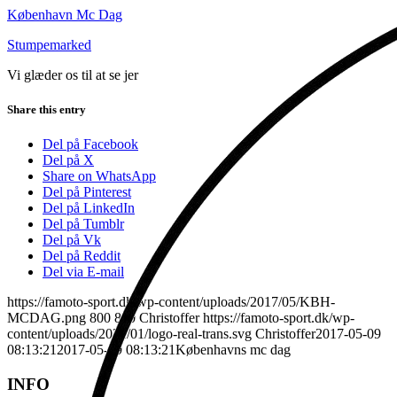
København Mc Dag
Stumpemarked
Vi glæder os til at se jer
Share this entry
Del på Facebook
Del på X
Share on WhatsApp
Del på Pinterest
Del på LinkedIn
Del på Tumblr
Del på Vk
Del på Reddit
Del via E-mail
https://famoto-sport.dk/wp-content/uploads/2017/05/KBH-
MCDAG.png
800
800
Christoffer
https://famoto-sport.dk/wp-
content/uploads/2021/01/logo-real-trans.svg
Christoffer
2017-05-09
08:13:21
2017-05-09 08:13:21
Københavns mc dag
INFO