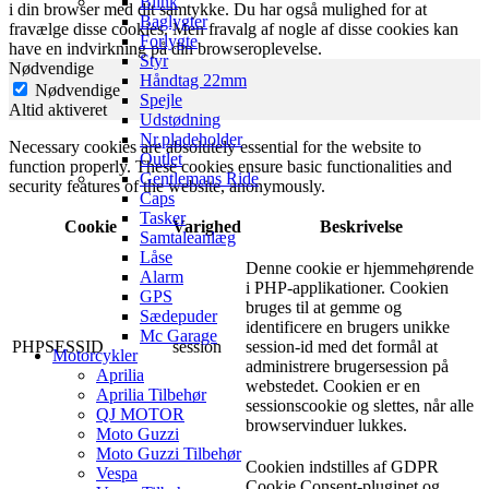
Blink
i din browser med dit samtykke. Du har også mulighed for at
Baglygter
fravælge disse cookies. Men fravalg af nogle af disse cookies kan
Forlygte
have en indvirkning på din browseroplevelse.
Styr
Nødvendige
Håndtag 22mm
Nødvendige
Spejle
Altid aktiveret
Udstødning
Nr.pladeholder
Necessary cookies are absolutely essential for the website to
Outlet
function properly. These cookies ensure basic functionalities and
Gentlemans Ride
security features of the website, anonymously.
Caps
Tasker
Cookie
Varighed
Beskrivelse
Samtaleanlæg
Låse
Denne cookie er hjemmehørende
Alarm
i PHP-applikationer. Cookien
GPS
bruges til at gemme og
Sædepuder
identificere en brugers unikke
Mc Garage
PHPSESSID
session
session-id med det formål at
Motorcykler
administrere brugersession på
Aprilia
webstedet. Cookien er en
Aprilia Tilbehør
sessionscookie og slettes, når alle
QJ MOTOR
browservinduer lukkes.
Moto Guzzi
Moto Guzzi Tilbehør
Cookien indstilles af GDPR
Vespa
Cookie Consent-pluginet og