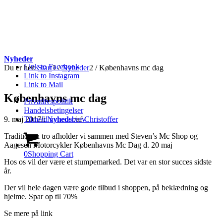
Nyheder
Link to Facebook
Du er her:
Start
1
/
Nyheder
2
/
Københavns mc dag
Link to Instagram
Link to Mail
Københavns mc dag
Privatlivspolitik
Handelsbetingelser
9. maj 2017
/
i
Nyheder
/
af
Christoffer
Tilmeld nyhedsbrev
Traditionen tro afholder vi sammen med Steven’s Mc Shop og
Aagesen Motorcykler Københavns Mc Dag d. 20 maj
0
Shopping Cart
Hos os vil der være et stumpemarked. Det var en stor succes sidste
år.
Der vil hele dagen være gode tilbud i shoppen, på beklædning og
hjelme. Spar op til 70%
Se mere på link