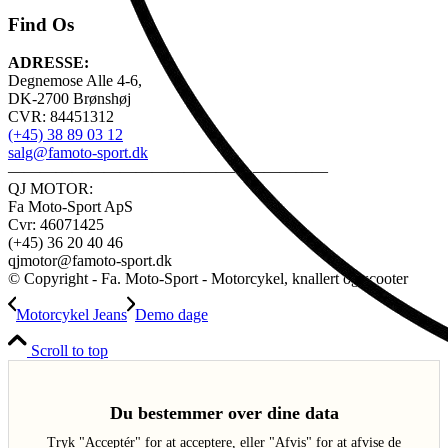
Find Os
ADRESSE:
Degnemose Alle 4-6,
DK-2700 Brønshøj
CVR: 84451312
(+45) 38 89 03 12
salg@famoto-sport.dk
————————————————————
QJ MOTOR:
Fa Moto-Sport ApS
Cvr: 46071425
(+45) 36 20 40 46
qjmotor@famoto-sport.dk
© Copyright - Fa. Moto-Sport - Motorcykel, knallert og scooter
Motorcykel Jeans
Demo dage
Scroll to top
Du bestemmer over dine data
Tryk "Acceptér" for at acceptere, eller "Afvis" for at afvise de