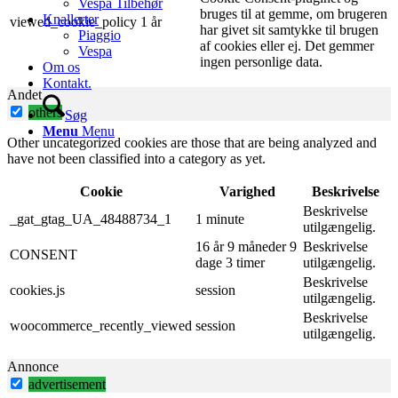
Vespa Tilbehør
bruges til at gemme, om brugeren
Knallerter
viewed_cookie_policy
1 år
har givet sit samtykke til brugen
Piaggio
af ​​cookies eller ej. Det gemmer
Vespa
ingen personlige data.
Om os
Kontakt.
Andet
others
Søg
Menu
Menu
Other uncategorized cookies are those that are being analyzed and
have not been classified into a category as yet.
Cookie
Varighed
Beskrivelse
Beskrivelse
_gat_gtag_UA_48488734_1
1 minute
utilgængelig.
16 år 9 måneder 9
Beskrivelse
CONSENT
dage 3 timer
utilgængelig.
Beskrivelse
cookies.js
session
utilgængelig.
Beskrivelse
woocommerce_recently_viewed
session
utilgængelig.
Annonce
advertisement