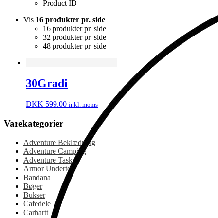
Product ID
Vis
16 produkter pr. side
16 produkter pr. side
32 produkter pr. side
48 produkter pr. side
30Gradi
DKK
599.00
inkl. moms
Varekategorier
Adventure Beklædning
Adventure Camping
Adventure Tasker
Armor Undertøj
Bandana
Bøger
Bukser
Cafedele
Carhartt