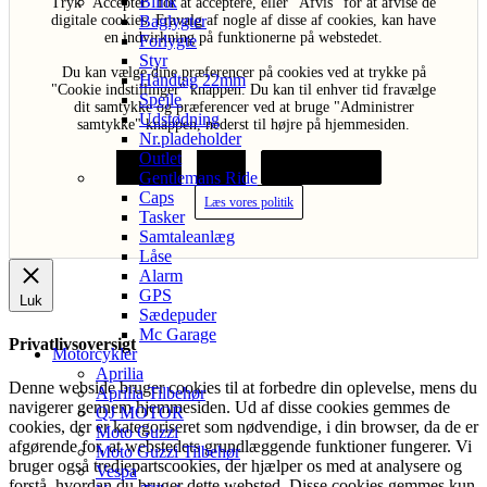
Blink
Tryk "Acceptér" for at acceptere, eller "Afvis" for at afvise de
Baglygter
digitale cookies. Fravalg af nogle af disse af cookies, kan have
en indvirkning på funktionerne på webstedet.
Forlygte
Styr
Du kan vælge dine præferencer på cookies ved at trykke på
Håndtag 22mm
"Cookie indstillinger" knappen. Du kan til enhver tid fravælge
Spejle
dit samtykke og præferencer ved at bruge "Administrer
Udstødning
samtykke" knappen, nederst til højre på hjemmesiden.
Nr.pladeholder
Outlet
Acceptér
Afvis
Cookie indstillinger
Gentlemans Ride
Caps
Læs vores politik
Tasker
Samtaleanlæg
Låse
Alarm
GPS
Luk
Sædepuder
Mc Garage
Privatlivsoversigt
Motorcykler
Aprilia
Denne webside bruger cookies til at forbedre din oplevelse, mens du
Aprilia Tilbehør
navigerer gennem hjemmesiden. Ud af disse cookies gemmes de
QJ MOTOR
cookies, der er kategoriseret som nødvendige, i din browser, da de er
Moto Guzzi
afgørende for, at webstedets grundlæggende funktioner fungerer. Vi
Moto Guzzi Tilbehør
bruger også tredjepartscookies, der hjælper os med at analysere og
Vespa
forstå, hvordan du bruger dette websted. Disse cookies gemmes kun