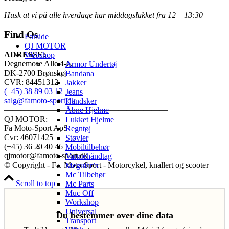
Husk at vi på alle hverdage har middagslukket fra 12 – 13:30
Find Os
Forside
QJ MOTOR
ADRESSE:
Webshop
Degnemose Alle 4-6,
Armor Undertøj
DK-2700 Brønshøj
Bandana
CVR: 84451312
Jakker
(+45) 38 89 03 12
Jeans
salg@famoto-sport.dk
Handsker
————————————————————
Åbne Hjelme
QJ MOTOR:
Lukket Hjelme
Fa Moto-Sport ApS
Regntøj
Cvr: 46071425
Støvler
(+45) 36 20 40 46
Mobiltilbehør
qjmotor@famoto-sport.dk
Varmehåndtag
© Copyright - Fa. Moto-Sport - Motorcykel, knallert og scooter
Meguiar’s
Mc Tilbehør
Scroll to top
Mc Parts
Muc Off
Workshop
Universal
Du bestemmer over dine data
Transport