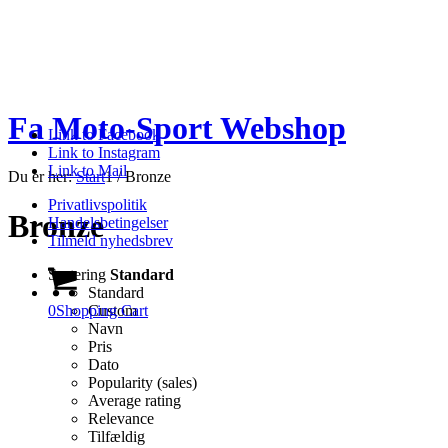
Fa Moto-Sport Webshop
Link to Facebook
Link to Instagram
Link to Mail
Du er her:
Start
1
/
Bronze
Privatlivspolitik
Bronze
Handelsbetingelser
Tilmeld nyhedsbrev
Sortering
Standard
Standard
0
Shopping Cart
Custom
Navn
Pris
Dato
Popularity (sales)
Average rating
Relevance
Tilfældig