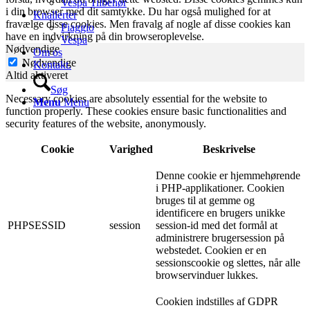
Vespa Tilbehør
i din browser med dit samtykke. Du har også mulighed for at
Knallerter
fravælge disse cookies. Men fravalg af nogle af disse cookies kan
Piaggio
have en indvirkning på din browseroplevelse.
Vespa
Nødvendige
Om os
Nødvendige
Kontakt.
Altid aktiveret
Søg
Necessary cookies are absolutely essential for the website to
Menu
Menu
function properly. These cookies ensure basic functionalities and
security features of the website, anonymously.
Cookie
Varighed
Beskrivelse
Denne cookie er hjemmehørende
i PHP-applikationer. Cookien
bruges til at gemme og
identificere en brugers unikke
PHPSESSID
session
session-id med det formål at
administrere brugersession på
webstedet. Cookien er en
sessionscookie og slettes, når alle
browservinduer lukkes.
Cookien indstilles af GDPR