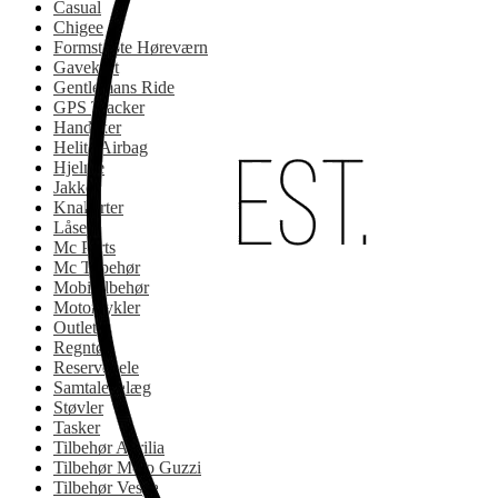
Casual
Chigee
Formstøbte Høreværn
Gavekort
Gentlemans Ride
GPS Tracker
Handsker
Helite Airbag
Hjelme
Jakker
Knallerter
Låse
Mc Parts
Mc Tilbehør
Mobiltilbehør
Motorcykler
Outlet
Regntøj
Reservedele
Samtaleanlæg
Støvler
Tasker
Tilbehør Aprilia
Tilbehør Moto Guzzi
Tilbehør Vespa