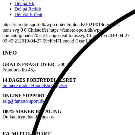
Del på Vk
Del på Reddit
Del via E-mail
https://famoto-sport.dk/wp-content/uploads/2021/01/logo-real-
trans.svg
0
0
Christoffer
https://famoto-sport.dk/wp-
content/uploads/2021/01/logo-real-trans.svg
Christoffer
2019-04-27
09:49:21
2019-04-27 09:49:47
Legend Gear LS2
INFO
GRATIS FRAGT OVER
1200,-
Fragt pris fra 45,-
14 DAGES FORTRYDELSESRET
Se mere under Handelsbetingelser
ONLINE SUPPORT
salg@famoto-sport.dk
100% SIKKER BETALING
Du kan trygt handle hos os
FA.MOTO-SPORT