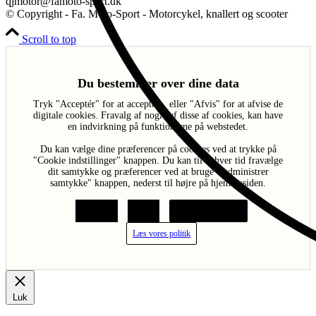
qjmotor@famoto-sport.dk
© Copyright - Fa. Moto-Sport - Motorcykel, knallert og scooter
Scroll to top
Du bestemmer over dine data
Tryk "Acceptér" for at acceptere, eller "Afvis" for at afvise de
digitale cookies. Fravalg af nogle af disse af cookies, kan have
en indvirkning på funktionerne på webstedet.
Du kan vælge dine præferencer på cookies ved at trykke på
"Cookie indstillinger" knappen. Du kan til enhver tid fravælge
dit samtykke og præferencer ved at bruge "Administrer
samtykke" knappen, nederst til højre på hjemmesiden.
Acceptér
Afvis
Cookie indstillinger
Læs vores politik
Luk