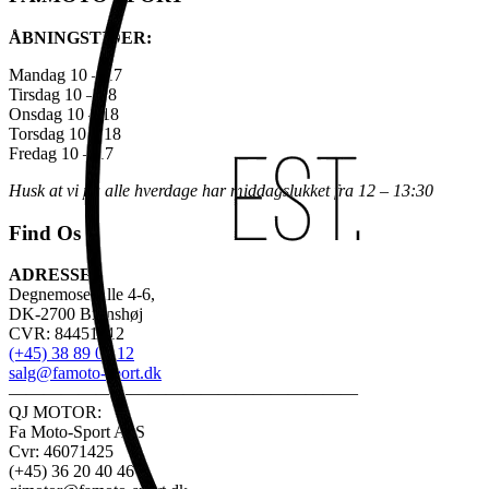
ÅBNINGSTIDER:
Mandag 10 – 17
Tirsdag 10 – 18
Onsdag 10 – 18
Torsdag 10 – 18
Fredag 10 – 17
Husk at vi på alle hverdage har middagslukket fra 12 – 13:30
Find Os
ADRESSE:
Degnemose Alle 4-6,
DK-2700 Brønshøj
CVR: 84451312
(+45) 38 89 03 12
salg@famoto-sport.dk
————————————————————
QJ MOTOR:
Fa Moto-Sport ApS
Cvr: 46071425
(+45) 36 20 40 46