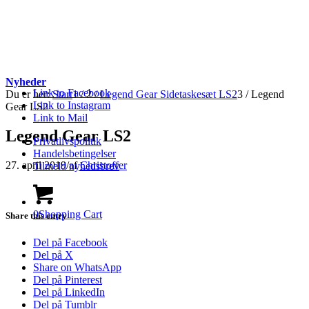
Nyheder
Link to Facebook
Du er her:
Start
1
/
2
/
Legend Gear Sidetaskesæt LS2
3
/
Legend
Link to Instagram
Gear LS2
Link to Mail
Legend Gear LS2
Privatlivspolitik
Handelsbetingelser
27. april 2019
/
af
Christoffer
Tilmeld nyhedsbrev
0
Shopping Cart
Share this entry
Del på Facebook
Del på X
Share on WhatsApp
Del på Pinterest
Del på LinkedIn
Del på Tumblr