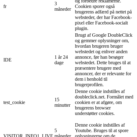
og forbedre reklamerne.
3
fr
Cookien sporer også
måneder
brugerens adfærd på nettet på
websteder, der har Facebook-
pixel eller Facebook-socialt
plugin.
Brugt af Google DoubleClick
og gemmer oplysninger om,
hvordan brugeren bruger
webstedet og enhver anden
1 år 24
annonce, før han besøger
IDE
dage
webstedet. Dette bruges til at
præsentere brugere med
annoncer, der er relevante for
dem i henhold til
brugerprofilen.
Denne cookie indstilles af
doubleclick.net. Formålet med
15
test_cookie
cookien er at afgøre, om
minutter
brugerens browser
understøtter cookies.
Denne cookie indstilles af
5
Youtube. Bruges til at spore
VISITOR_INFO1_LIVE
måneder
oplysningerne om de