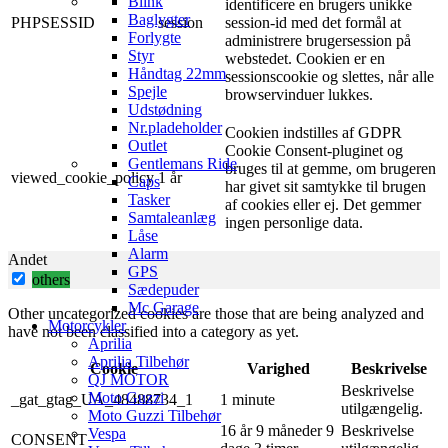
Blink
identificere en brugers unikke
Baglygter
PHPSESSID
session
session-id med det formål at
Forlygte
administrere brugersession på
Styr
webstedet. Cookien er en
Håndtag 22mm
sessionscookie og slettes, når alle
Spejle
browservinduer lukkes.
Udstødning
Nr.pladeholder
Cookien indstilles af GDPR
Outlet
Cookie Consent-pluginet og
Gentlemans Ride
bruges til at gemme, om brugeren
viewed_cookie_policy
1 år
Caps
har givet sit samtykke til brugen
Tasker
af ​​cookies eller ej. Det gemmer
Samtaleanlæg
ingen personlige data.
Låse
Alarm
Andet
GPS
others
Sædepuder
Mc Garage
Other uncategorized cookies are those that are being analyzed and
Motorcykler
have not been classified into a category as yet.
Aprilia
Aprilia Tilbehør
Cookie
Varighed
Beskrivelse
QJ MOTOR
Beskrivelse
Moto Guzzi
_gat_gtag_UA_48488734_1
1 minute
utilgængelig.
Moto Guzzi Tilbehør
16 år 9 måneder 9
Beskrivelse
Vespa
CONSENT