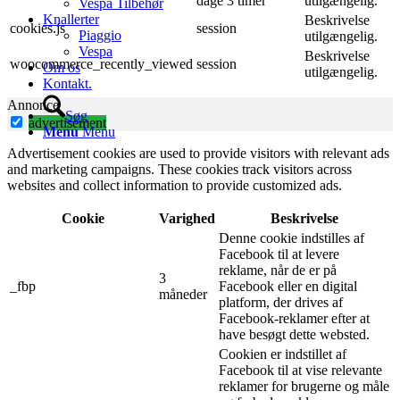
dage 3 timer
utilgængelig.
Vespa Tilbehør
Knallerter
Beskrivelse
cookies.js
session
Piaggio
utilgængelig.
Vespa
Beskrivelse
woocommerce_recently_viewed
session
Om os
utilgængelig.
Kontakt.
Annonce
Søg
advertisement
Menu
Menu
Advertisement cookies are used to provide visitors with relevant ads
and marketing campaigns. These cookies track visitors across
websites and collect information to provide customized ads.
Cookie
Varighed
Beskrivelse
Denne cookie indstilles af
Facebook til at levere
reklame, når de er på
3
_fbp
Facebook eller en digital
måneder
platform, der drives af
Facebook-reklamer efter at
have besøgt dette websted.
Cookien er indstillet af
Facebook til at vise relevante
reklamer for brugerne og måle