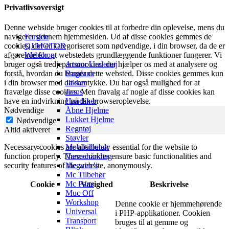
Privatlivsoversigt
Denne webside bruger cookies til at forbedre din oplevelse, mens du
navigerer gennem hjemmesiden. Ud af disse cookies gemmes de
Forside
cookies, der er kategoriseret som nødvendige, i din browser, da de er
QJ MOTOR
afgørende for, at webstedets grundlæggende funktioner fungerer. Vi
Webshop
bruger også tredjepartscookies, der hjælper os med at analysere og
Armor Undertøj
forstå, hvordan du bruger dette websted. Disse cookies gemmes kun
Bandana
i din browser med dit samtykke. Du har også mulighed for at
Jakker
fravælge disse cookies. Men fravalg af nogle af disse cookies kan
Jeans
have en indvirkning på din browseroplevelse.
Handsker
Nødvendige
Åbne Hjelme
Lukket Hjelme
Nødvendige
Regntøj
Altid aktiveret
Støvler
Necessary cookies are absolutely essential for the website to
Mobiltilbehør
function properly. These cookies ensure basic functionalities and
Varmehåndtag
security features of the website, anonymously.
Meguiar’s
Mc Tilbehør
Mc Parts
Cookie
Varighed
Beskrivelse
Muc Off
Workshop
Denne cookie er hjemmehørende
Universal
i PHP-applikationer. Cookien
Transport
bruges til at gemme og