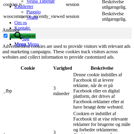
Vespa Tilbehør
Beskrivelse
cookies.js
session
Knallerter
utilgængelig.
Piaggio
Beskrivelse
woocommerce_recently_viewed
session
Vespa
utilgængelig.
Om os
Kontakt.
Annonce
advertisement
Søg
Menu
Menu
Advertisement cookies are used to provide visitors with relevant ads
and marketing campaigns. These cookies track visitors across
websites and collect information to provide customized ads.
Cookie
Varighed
Beskrivelse
Denne cookie indstilles af
Facebook til at levere
reklame, når de er på
3
_fbp
Facebook eller en digital
måneder
platform, der drives af
Facebook-reklamer efter at
have besøgt dette websted.
Cookien er indstillet af
Facebook til at vise relevante
reklamer for brugerne og måle
og forbedre reklamerne.
3