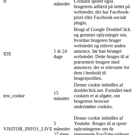
fr
Cookien sporer også
måneder
brugerens adfærd på nettet på
websteder, der har Facebook-
pixel eller Facebook-socialt
plugin.
Brugt af Google DoubleClick
og gemmer oplysninger om,
hvordan brugeren bruger
webstedet og enhver anden
1 år 24
annonce, før han besøger
IDE
dage
webstedet. Dette bruges til at
præsentere brugere med
annoncer, der er relevante for
dem i henhold til
brugerprofilen.
Denne cookie indstilles af
doubleclick.net. Formålet med
15
test_cookie
cookien er at afgøre, om
minutter
brugerens browser
understøtter cookies.
Denne cookie indstilles af
5
Youtube. Bruges til at spore
VISITOR_INFO1_LIVE
måneder
oplysningerne om de
27 dage
integrerede YouTube-videoer