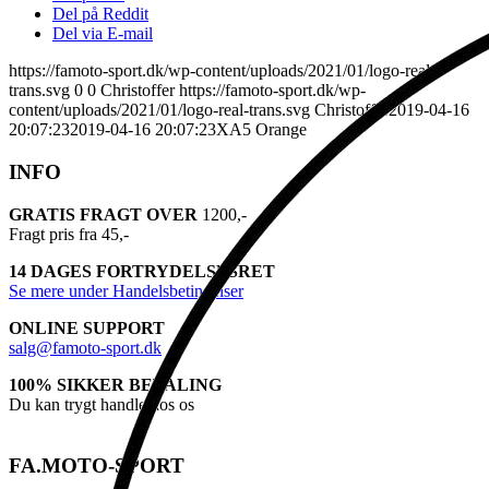
Del på Reddit
Del via E-mail
https://famoto-sport.dk/wp-content/uploads/2021/01/logo-real-
trans.svg
0
0
Christoffer
https://famoto-sport.dk/wp-
content/uploads/2021/01/logo-real-trans.svg
Christoffer
2019-04-16
20:07:23
2019-04-16 20:07:23
XA5 Orange
INFO
GRATIS FRAGT OVER
1200,-
Fragt pris fra 45,-
14 DAGES FORTRYDELSESRET
Se mere under Handelsbetingelser
ONLINE SUPPORT
salg@famoto-sport.dk
100% SIKKER BETALING
Du kan trygt handle hos os
FA.MOTO-SPORT