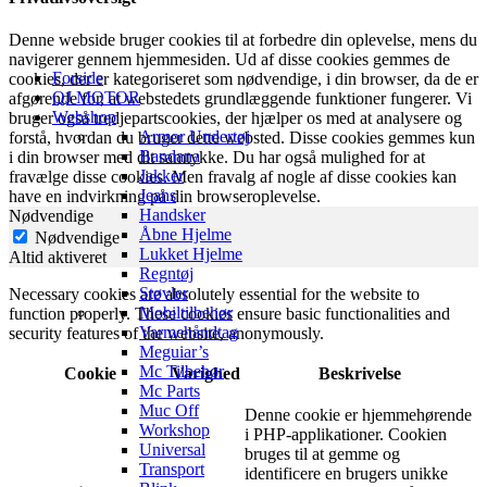
Denne webside bruger cookies til at forbedre din oplevelse, mens du
navigerer gennem hjemmesiden. Ud af disse cookies gemmes de
Forside
cookies, der er kategoriseret som nødvendige, i din browser, da de er
QJ MOTOR
afgørende for, at webstedets grundlæggende funktioner fungerer. Vi
Webshop
bruger også tredjepartscookies, der hjælper os med at analysere og
Armor Undertøj
forstå, hvordan du bruger dette websted. Disse cookies gemmes kun
Bandana
i din browser med dit samtykke. Du har også mulighed for at
Jakker
fravælge disse cookies. Men fravalg af nogle af disse cookies kan
Jeans
have en indvirkning på din browseroplevelse.
Handsker
Nødvendige
Åbne Hjelme
Nødvendige
Lukket Hjelme
Altid aktiveret
Regntøj
Støvler
Necessary cookies are absolutely essential for the website to
Mobiltilbehør
function properly. These cookies ensure basic functionalities and
Varmehåndtag
security features of the website, anonymously.
Meguiar’s
Mc Tilbehør
Cookie
Varighed
Beskrivelse
Mc Parts
Muc Off
Denne cookie er hjemmehørende
Workshop
i PHP-applikationer. Cookien
Universal
bruges til at gemme og
Transport
identificere en brugers unikke