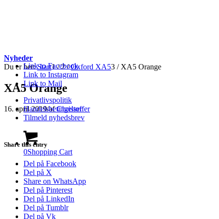
Nyheder
Link to Facebook
Du er her:
Start
1
/
2
/
Oxford XA5
3
/
XA5 Orange
Link to Instagram
Link to Mail
XA5 Orange
Privatlivspolitik
16. april 2019
/
af
Christoffer
Handelsbetingelser
Tilmeld nyhedsbrev
Share this entry
0
Shopping Cart
Del på Facebook
Del på X
Share on WhatsApp
Del på Pinterest
Del på LinkedIn
Del på Tumblr
Del på Vk