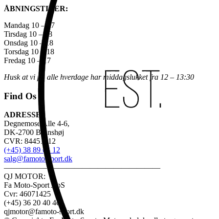
ÅBNINGSTIDER:
Mandag 10 – 17
Tirsdag 10 – 18
Onsdag 10 – 18
Torsdag 10 – 18
Fredag 10 – 17
Husk at vi på alle hverdage har middagslukket fra 12 – 13:30
Find Os
ADRESSE:
Degnemose Alle 4-6,
DK-2700 Brønshøj
CVR: 84451312
(+45) 38 89 03 12
salg@famoto-sport.dk
————————————————————
QJ MOTOR:
Fa Moto-Sport ApS
Cvr: 46071425
(+45) 36 20 40 46
qjmotor@famoto-sport.dk