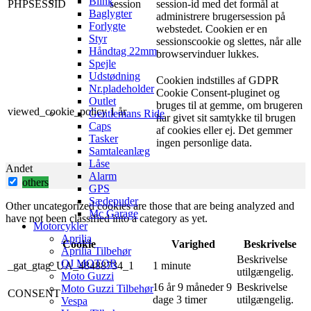
Blink
PHPSESSID
session
session-id med det formål at
Baglygter
administrere brugersession på
Forlygte
webstedet. Cookien er en
Styr
sessionscookie og slettes, når alle
Håndtag 22mm
browservinduer lukkes.
Spejle
Udstødning
Cookien indstilles af GDPR
Nr.pladeholder
Cookie Consent-pluginet og
Outlet
bruges til at gemme, om brugeren
viewed_cookie_policy
1 år
Gentlemans Ride
har givet sit samtykke til brugen
Caps
af ​​cookies eller ej. Det gemmer
Tasker
ingen personlige data.
Samtaleanlæg
Låse
Andet
Alarm
others
GPS
Sædepuder
Other uncategorized cookies are those that are being analyzed and
Mc Garage
have not been classified into a category as yet.
Motorcykler
Aprilia
Cookie
Varighed
Beskrivelse
Aprilia Tilbehør
Beskrivelse
QJ MOTOR
_gat_gtag_UA_48488734_1
1 minute
utilgængelig.
Moto Guzzi
16 år 9 måneder 9
Beskrivelse
Moto Guzzi Tilbehør
CONSENT
dage 3 timer
utilgængelig.
Vespa