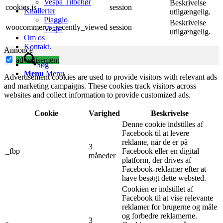
Vespa Tilbehør
Beskrivelse
cookies.js
session
Knallerter
utilgængelig.
Piaggio
Beskrivelse
woocommerce_recently_viewed
session
Vespa
utilgængelig.
Om os
Kontakt.
Annonce
advertisement
Søg
Menu
Menu
Advertisement cookies are used to provide visitors with relevant ads
and marketing campaigns. These cookies track visitors across
websites and collect information to provide customized ads.
Cookie
Varighed
Beskrivelse
Denne cookie indstilles af
Facebook til at levere
reklame, når de er på
3
_fbp
Facebook eller en digital
måneder
platform, der drives af
Facebook-reklamer efter at
have besøgt dette websted.
Cookien er indstillet af
Facebook til at vise relevante
reklamer for brugerne og måle
og forbedre reklamerne.
3