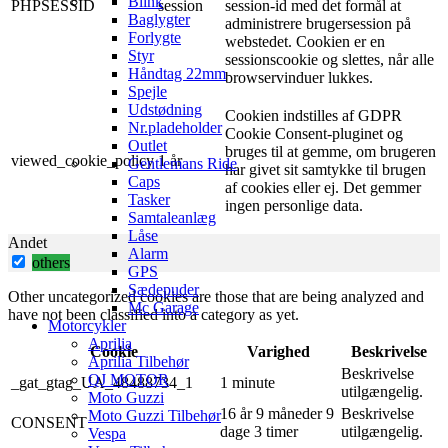
Blink
PHPSESSID
session
session-id med det formål at
Baglygter
administrere brugersession på
Forlygte
webstedet. Cookien er en
Styr
sessionscookie og slettes, når alle
Håndtag 22mm
browservinduer lukkes.
Spejle
Udstødning
Cookien indstilles af GDPR
Nr.pladeholder
Cookie Consent-pluginet og
Outlet
bruges til at gemme, om brugeren
viewed_cookie_policy
1 år
Gentlemans Ride
har givet sit samtykke til brugen
Caps
af ​​cookies eller ej. Det gemmer
Tasker
ingen personlige data.
Samtaleanlæg
Låse
Andet
Alarm
others
GPS
Sædepuder
Other uncategorized cookies are those that are being analyzed and
Mc Garage
have not been classified into a category as yet.
Motorcykler
Aprilia
Cookie
Varighed
Beskrivelse
Aprilia Tilbehør
Beskrivelse
QJ MOTOR
_gat_gtag_UA_48488734_1
1 minute
utilgængelig.
Moto Guzzi
16 år 9 måneder 9
Beskrivelse
Moto Guzzi Tilbehør
CONSENT
dage 3 timer
utilgængelig.
Vespa