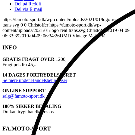
Del på Reddit
Del via E-mail
https://famoto-sport.dk/wp-content/uploads/2021/01/logo-real-
trans.svg
0
0
Christoffer
https://famoto-sport.dk/wp-
content/uploads/2021/01/logo-real-trans.svg
Christoffer
2019-04-09
06:33:39
2019-04-09 06:34:26
DMD Vintage Matt Grå
INFO
GRATIS FRAGT OVER
1200,-
Fragt pris fra 45,-
14 DAGES FORTRYDELSESRET
Se mere under Handelsbetingelser
ONLINE SUPPORT
salg@famoto-sport.dk
100% SIKKER BETALING
Du kan trygt handle hos os
FA.MOTO-SPORT