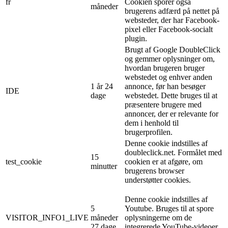
fr
Cookien sporer også
måneder
brugerens adfærd på nettet på
websteder, der har Facebook-
pixel eller Facebook-socialt
plugin.
Brugt af Google DoubleClick
og gemmer oplysninger om,
hvordan brugeren bruger
webstedet og enhver anden
1 år 24
annonce, før han besøger
IDE
dage
webstedet. Dette bruges til at
præsentere brugere med
annoncer, der er relevante for
dem i henhold til
brugerprofilen.
Denne cookie indstilles af
doubleclick.net. Formålet med
15
test_cookie
cookien er at afgøre, om
minutter
brugerens browser
understøtter cookies.
Denne cookie indstilles af
5
Youtube. Bruges til at spore
VISITOR_INFO1_LIVE
måneder
oplysningerne om de
27 dage
integrerede YouTube-videoer