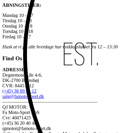
ÅBNINGSTIDER:
Mandag 10 – 17
Tirsdag 10 – 18
Onsdag 10 – 18
Torsdag 10 – 18
Fredag 10 – 17
Husk at vi på alle hverdage har middagslukket fra 12 – 13:30
Find Os
ADRESSE:
Degnemose Alle 4-6,
DK-2700 Brønshøj
CVR: 84451312
(+45) 38 89 03 12
salg@famoto-sport.dk
————————————————————
QJ MOTOR:
Fa Moto-Sport ApS
Cvr: 46071425
(+45) 36 20 40 46
qjmotor@famoto-sport.dk