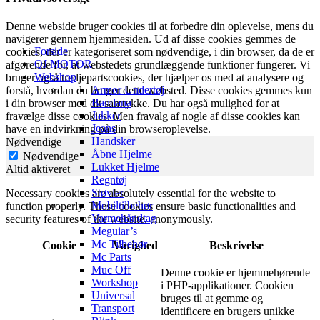
Denne webside bruger cookies til at forbedre din oplevelse, mens du
navigerer gennem hjemmesiden. Ud af disse cookies gemmes de
Forside
cookies, der er kategoriseret som nødvendige, i din browser, da de er
QJ MOTOR
afgørende for, at webstedets grundlæggende funktioner fungerer. Vi
Webshop
bruger også tredjepartscookies, der hjælper os med at analysere og
Armor Undertøj
forstå, hvordan du bruger dette websted. Disse cookies gemmes kun
Bandana
i din browser med dit samtykke. Du har også mulighed for at
Jakker
fravælge disse cookies. Men fravalg af nogle af disse cookies kan
Jeans
have en indvirkning på din browseroplevelse.
Handsker
Nødvendige
Åbne Hjelme
Nødvendige
Lukket Hjelme
Altid aktiveret
Regntøj
Støvler
Necessary cookies are absolutely essential for the website to
Mobiltilbehør
function properly. These cookies ensure basic functionalities and
Varmehåndtag
security features of the website, anonymously.
Meguiar’s
Mc Tilbehør
Cookie
Varighed
Beskrivelse
Mc Parts
Muc Off
Denne cookie er hjemmehørende
Workshop
i PHP-applikationer. Cookien
Universal
bruges til at gemme og
Transport
identificere en brugers unikke