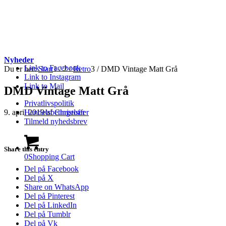
Nyheder
Link to Facebook
Du er her:
Start
1
/
2
/
Retro
3
/
DMD Vintage Matt Grå
Link to Instagram
Link to Mail
DMD Vintage Matt Grå
Privatlivspolitik
9. april 2019
/
af
Christoffer
Handelsbetingelser
Tilmeld nyhedsbrev
Share this entry
0
Shopping Cart
Del på Facebook
Del på X
Share on WhatsApp
Del på Pinterest
Del på LinkedIn
Del på Tumblr
Del på Vk