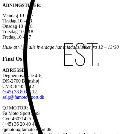
ÅBNINGSTIDER:
Mandag 10 – 17
Tirsdag 10 – 18
Onsdag 10 – 18
Torsdag 10 – 18
Fredag 10 – 17
Husk at vi på alle hverdage har middagslukket fra 12 – 13:30
Find Os
ADRESSE:
Degnemose Alle 4-6,
DK-2700 Brønshøj
CVR: 84451312
(+45) 38 89 03 12
salg@famoto-sport.dk
————————————————————
QJ MOTOR:
Fa Moto-Sport ApS
Cvr: 46071425
(+45) 36 20 40 46
qjmotor@famoto-sport.dk