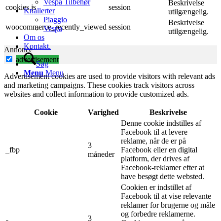
Vespa Tilbehør
Beskrivelse
cookies.js
session
Knallerter
utilgængelig.
Piaggio
Beskrivelse
woocommerce_recently_viewed
session
Vespa
utilgængelig.
Om os
Kontakt.
Annonce
advertisement
Søg
Menu
Menu
Advertisement cookies are used to provide visitors with relevant ads
and marketing campaigns. These cookies track visitors across
websites and collect information to provide customized ads.
Cookie
Varighed
Beskrivelse
Denne cookie indstilles af
Facebook til at levere
reklame, når de er på
3
_fbp
Facebook eller en digital
måneder
platform, der drives af
Facebook-reklamer efter at
have besøgt dette websted.
Cookien er indstillet af
Facebook til at vise relevante
reklamer for brugerne og måle
og forbedre reklamerne.
3