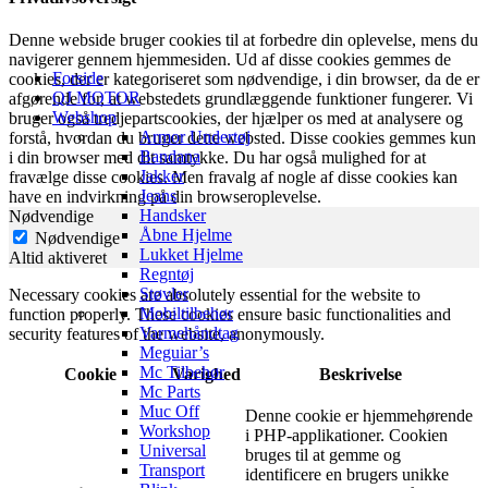
Denne webside bruger cookies til at forbedre din oplevelse, mens du
navigerer gennem hjemmesiden. Ud af disse cookies gemmes de
Forside
cookies, der er kategoriseret som nødvendige, i din browser, da de er
QJ MOTOR
afgørende for, at webstedets grundlæggende funktioner fungerer. Vi
Webshop
bruger også tredjepartscookies, der hjælper os med at analysere og
Armor Undertøj
forstå, hvordan du bruger dette websted. Disse cookies gemmes kun
Bandana
i din browser med dit samtykke. Du har også mulighed for at
Jakker
fravælge disse cookies. Men fravalg af nogle af disse cookies kan
Jeans
have en indvirkning på din browseroplevelse.
Handsker
Nødvendige
Åbne Hjelme
Nødvendige
Lukket Hjelme
Altid aktiveret
Regntøj
Støvler
Necessary cookies are absolutely essential for the website to
Mobiltilbehør
function properly. These cookies ensure basic functionalities and
Varmehåndtag
security features of the website, anonymously.
Meguiar’s
Mc Tilbehør
Cookie
Varighed
Beskrivelse
Mc Parts
Muc Off
Denne cookie er hjemmehørende
Workshop
i PHP-applikationer. Cookien
Universal
bruges til at gemme og
Transport
identificere en brugers unikke