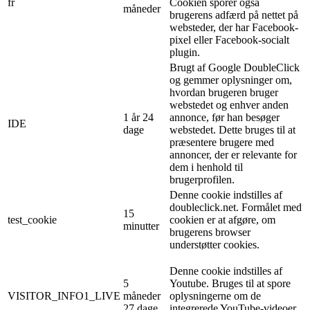
fr
Cookien sporer også
måneder
brugerens adfærd på nettet på
websteder, der har Facebook-
pixel eller Facebook-socialt
plugin.
Brugt af Google DoubleClick
og gemmer oplysninger om,
hvordan brugeren bruger
webstedet og enhver anden
1 år 24
annonce, før han besøger
IDE
dage
webstedet. Dette bruges til at
præsentere brugere med
annoncer, der er relevante for
dem i henhold til
brugerprofilen.
Denne cookie indstilles af
doubleclick.net. Formålet med
15
test_cookie
cookien er at afgøre, om
minutter
brugerens browser
understøtter cookies.
Denne cookie indstilles af
5
Youtube. Bruges til at spore
VISITOR_INFO1_LIVE
måneder
oplysningerne om de
27 dage
integrerede YouTube-videoer