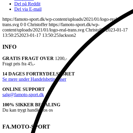
Del på Reddit
Del via E-mail
https://famoto-sport.dk/wp-content/uploads/2021/01/logo-real-
trans.svg
0
0
Christoffer
https://famoto-sport.dk/wp-
content/uploads/2021/01/logo-real-trans.svg
Christoffer
2023-01-17
13:50:25
2023-01-17 13:50:25
Jackson2
INFO
GRATIS FRAGT OVER
1200,-
Fragt pris fra 45,-
14 DAGES FORTRYDELSESRET
Se mere under Handelsbetingelser
ONLINE SUPPORT
salg@famoto-sport.dk
100% SIKKER BETALING
Du kan trygt handle hos os
FA.MOTO-SPORT