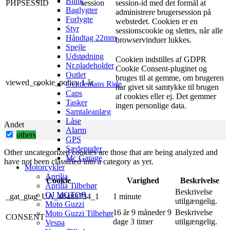
Blink
PHPSESSID
session
session-id med det formål at
Baglygter
administrere brugersession på
Forlygte
webstedet. Cookien er en
Styr
sessionscookie og slettes, når alle
Håndtag 22mm
browservinduer lukkes.
Spejle
Udstødning
Cookien indstilles af GDPR
Nr.pladeholder
Cookie Consent-pluginet og
Outlet
bruges til at gemme, om brugeren
viewed_cookie_policy
1 år
Gentlemans Ride
har givet sit samtykke til brugen
Caps
af ​​cookies eller ej. Det gemmer
Tasker
ingen personlige data.
Samtaleanlæg
Låse
Andet
Alarm
others
GPS
Sædepuder
Other uncategorized cookies are those that are being analyzed and
Mc Garage
have not been classified into a category as yet.
Motorcykler
Aprilia
Cookie
Varighed
Beskrivelse
Aprilia Tilbehør
Beskrivelse
QJ MOTOR
_gat_gtag_UA_48488734_1
1 minute
utilgængelig.
Moto Guzzi
16 år 9 måneder 9
Beskrivelse
Moto Guzzi Tilbehør
CONSENT
dage 3 timer
utilgængelig.
Vespa