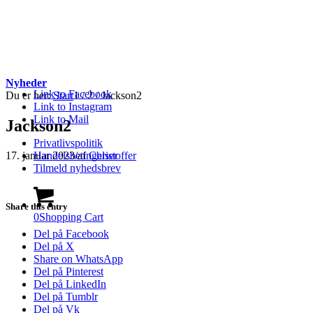
Nyheder
Link to Facebook
Du er her:
Start
1
/
2
/
Jackson2
Link to Instagram
Link to Mail
Jackson2
Privatlivspolitik
17. januar 2023
/
af
Christoffer
Handelsbetingelser
Tilmeld nyhedsbrev
Share this entry
0
Shopping Cart
Del på Facebook
Del på X
Share on WhatsApp
Del på Pinterest
Del på LinkedIn
Del på Tumblr
Del på Vk