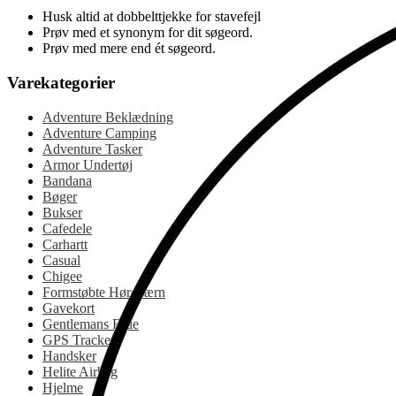
Husk altid at dobbelttjekke for stavefejl
Prøv med et synonym for dit søgeord.
Prøv med mere end ét søgeord.
Varekategorier
Adventure Beklædning
Adventure Camping
Adventure Tasker
Armor Undertøj
Bandana
Bøger
Bukser
Cafedele
Carhartt
Casual
Chigee
Formstøbte Høreværn
Gavekort
Gentlemans Ride
GPS Tracker
Handsker
Helite Airbag
Hjelme