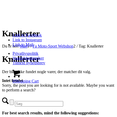
Knallerter
Link to Facebook
Link to Instagram
Link to Mail
Du er her:
Start
1
/
Fa Moto-Sport Webshop
2
/
Tag: Knallerter
Privatlivspolitik
Knallerter
Handelsbetingelser
Tilmeld nyhedsbrev
Der blev ikke fundet nogle varer, der matcher dit valg.
Intet fundet
0
Shopping Cart
Sorry, the post you are looking for is not available. Maybe you want
to perform a search?
For best search results, mind the following suggestions: