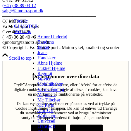
CVR: 84451312
(+45) 38 89 03 12
salg@famoto-sport.dk
————————————————————
Forside
QJ MOTOR:
QJ MOTOR
Fa Moto-Sport ApS
Webshop
Cvr: 46071425
Armor Undertøj
(+45) 36 20 40 46
Bandana
qjmotor@famoto-sport.dk
Jakker
© Copyright - Fa. Moto-Sport - Motorcykel, knallert og scooter
Jeans
Handsker
Scroll to top
Åbne Hjelme
Lukket Hjelme
Regntøj
Du bestemmer over dine data
Støvler
Mobiltilbehør
Tryk "Acceptér" for at acceptere, eller "Afvis" for at afvise de
Varmehåndtag
digitale cookies. Fravalg af nogle af disse af cookies, kan have
Meguiar’s
en indvirkning på funktionerne på webstedet.
Mc Tilbehør
Du kan vælge dine præferencer på cookies ved at trykke på
Mc Parts
"Cookie indstillinger" knappen. Du kan til enhver tid fravælge
Muc Off
dit samtykke og præferencer ved at bruge "Administrer
Workshop
samtykke" knappen, nederst til højre på hjemmesiden.
Universal
Transport
Acceptér
Afvis
Cookie indstillinger