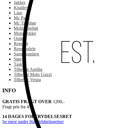
Jakker
Knallerter
Låse
Mc Parts
Mc Tilbehør
Mobiltilbehør
Motorcykler
Outlet
Regntøj
Reservedele
Samtaleanlæg
Støvler
Tasker
Tilbehør Aprilia
Tilbehør Moto Guzzi
Tilbehør Vespa
INFO
GRATIS FRAGT OVER
1200,-
Fragt pris fra 45,-
14 DAGES FORTRYDELSESRET
Se mere under Handelsbetingelser