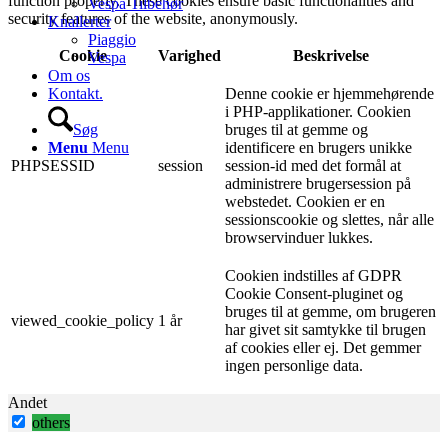
function properly. These cookies ensure basic functionalities and
Vespa Tilbehør
security features of the website, anonymously.
Knallerter
Piaggio
Cookie
Varighed
Beskrivelse
Vespa
Om os
Denne cookie er hjemmehørende
Kontakt.
i PHP-applikationer. Cookien
bruges til at gemme og
Søg
identificere en brugers unikke
Menu
Menu
PHPSESSID
session
session-id med det formål at
administrere brugersession på
webstedet. Cookien er en
sessionscookie og slettes, når alle
browservinduer lukkes.
Cookien indstilles af GDPR
Cookie Consent-pluginet og
bruges til at gemme, om brugeren
viewed_cookie_policy
1 år
har givet sit samtykke til brugen
af ​​cookies eller ej. Det gemmer
ingen personlige data.
Andet
others