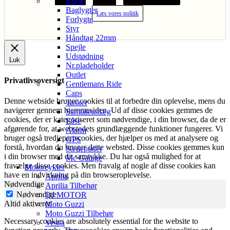
Blink
Baglygter
Læs vores politik
Forlygte
Styr
Håndtag 22mm
Spejle
Udstødning
Luk
Nr.pladeholder
Outlet
Privatlivsoversigt
Gentlemans Ride
Caps
Denne webside bruger cookies til at forbedre din oplevelse, mens du
Tasker
navigerer gennem hjemmesiden. Ud af disse cookies gemmes de
Samtaleanlæg
cookies, der er kategoriseret som nødvendige, i din browser, da de er
Låse
afgørende for, at webstedets grundlæggende funktioner fungerer. Vi
Alarm
bruger også tredjepartscookies, der hjælper os med at analysere og
GPS
forstå, hvordan du bruger dette websted. Disse cookies gemmes kun
Sædepuder
i din browser med dit samtykke. Du har også mulighed for at
Mc Garage
fravælge disse cookies. Men fravalg af nogle af disse cookies kan
Motorcykler
have en indvirkning på din browseroplevelse.
Aprilia
Nødvendige
Aprilia Tilbehør
Nødvendige
QJ MOTOR
Altid aktiveret
Moto Guzzi
Moto Guzzi Tilbehør
Necessary cookies are absolutely essential for the website to
Vespa