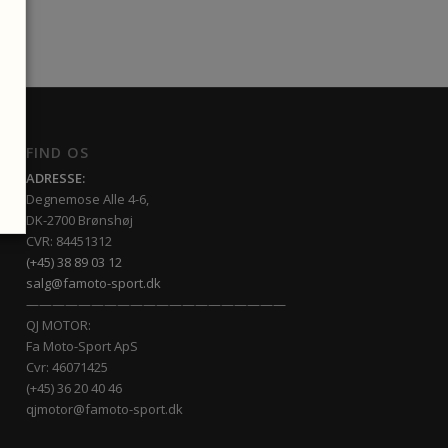
FIND OS
ADRESSE:
Degnemose Alle 4-6,
DK-2700 Brønshøj
CVR: 84451312
(+45) 38 89 03 12
salg@famoto-sport.dk
————————————————————
QJ MOTOR:
Fa Moto-Sport ApS
Cvr: 46071425
(+45) 36 20 40 46
qjmotor@famoto-sport.dk