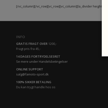
[/vc_column][/vc_row][vc_row][vc_column][la_divider height=”lg
INFO
GRATIS FRAGT OVER
1200,-
Fragt pris fra 45,-
14 DAGES FORTRYDELSESRET
Se mere under Handelsbetingelser
ONLINE SUPPORT
salg@famoto-sport.dk
100% SIKKER BETALING
Du kan trygt handle hos os