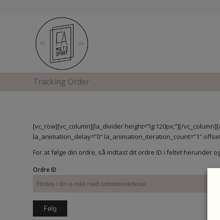
Tracking Order
[vc_row][vc_column][la_divider height=”lg:120px;”][/vc_column
la_animation_delay=”0″ la_animation_iteration_count=”1″ offset
For at følge din ordre, så indtast dit ordre ID i feltet herund
Ordre ID
Følg