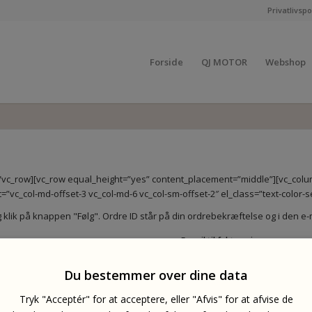
Privatlivspol
Forside
QJ MOTOR
Webshop
][/vc_row][vc_row equal_height=”yes” content_placement=”middle”][vc_col
=”vc_col-md-offset-3 vc_col-md-6 vc_col-sm-offset-2″ el_class=”text-color-
er og klik på knappen "Følg". Ordre ID står på din ordrebekræftelse og i de
E-mail til fakturering
Du bestemmer over dine data
Tryk "Acceptér" for at acceptere, eller "Afvis" for at afvise de