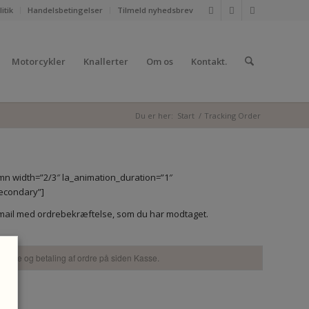
itik
Handelsbetingelser
Tilmeld nyhedsbrev
Motorcykler
Knallerter
Om os
Kontakt.
Du er her:
Start
/
Tracking Order
umn width=”2/3″ la_animation_duration=”1″
secondary”]
n e-mail med ordrebekræftelse, som du har modtaget.