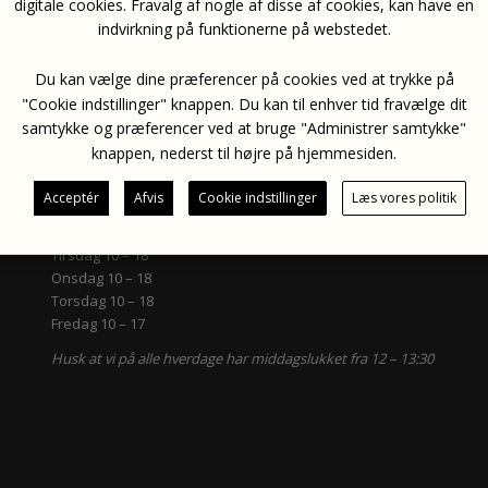
digitale cookies. Fravalg af nogle af disse af cookies, kan have en
:120px;”][/vc_column][/vc_row]
indvirkning på funktionerne på webstedet.
Du kan vælge dine præferencer på cookies ved at trykke på
"Cookie indstillinger" knappen. Du kan til enhver tid fravælge dit
samtykke og præferencer ved at bruge "Administrer samtykke"
knappen, nederst til højre på hjemmesiden.
FA.MOTO-SPORT
ÅBNINGSTIDER:
Acceptér
Afvis
Cookie indstillinger
Læs vores politik
Mandag 10 – 17
Tirsdag 10 – 18
Onsdag 10 – 18
Torsdag 10 – 18
Fredag 10 – 17
Husk at vi på alle hverdage har middagslukket fra 12 – 13:30