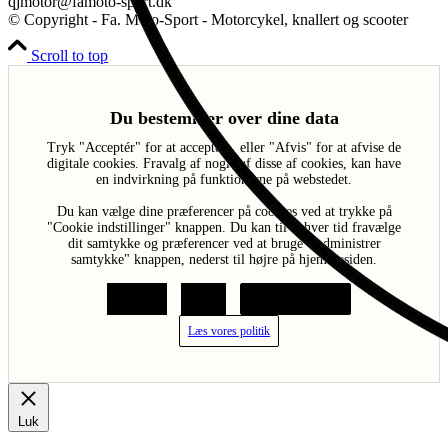
qjmotor@famoto-sport.dk
© Copyright - Fa. Moto-Sport - Motorcykel, knallert og scooter
Scroll to top
Du bestemmer over dine data
Tryk "Acceptér" for at acceptere, eller "Afvis" for at afvise de
digitale cookies. Fravalg af nogle af disse af cookies, kan have
en indvirkning på funktionerne på webstedet.
Du kan vælge dine præferencer på cookies ved at trykke på
"Cookie indstillinger" knappen. Du kan til enhver tid fravælge
dit samtykke og præferencer ved at bruge "Administrer
samtykke" knappen, nederst til højre på hjemmesiden.
Acceptér
Afvis
Cookie indstillinger
Læs vores politik
Luk