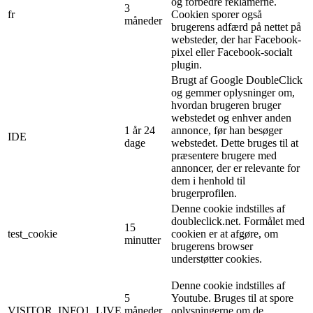
og forbedre reklamerne.
3
fr
Cookien sporer også
måneder
brugerens adfærd på nettet på
websteder, der har Facebook-
pixel eller Facebook-socialt
plugin.
Brugt af Google DoubleClick
og gemmer oplysninger om,
hvordan brugeren bruger
webstedet og enhver anden
1 år 24
annonce, før han besøger
IDE
dage
webstedet. Dette bruges til at
præsentere brugere med
annoncer, der er relevante for
dem i henhold til
brugerprofilen.
Denne cookie indstilles af
doubleclick.net. Formålet med
15
test_cookie
cookien er at afgøre, om
minutter
brugerens browser
understøtter cookies.
Denne cookie indstilles af
5
Youtube. Bruges til at spore
VISITOR_INFO1_LIVE
måneder
oplysningerne om de