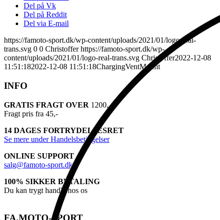
Del på Vk
Del på Reddit
Del via E-mail
https://famoto-sport.dk/wp-content/uploads/2021/01/logo-real-
trans.svg
0
0
Christoffer
https://famoto-sport.dk/wp-
content/uploads/2021/01/logo-real-trans.svg
Christoffer
2022-12-08
11:51:18
2022-12-08 11:51:18
ChargingVentMount
INFO
GRATIS FRAGT OVER
1200,-
Fragt pris fra 45,-
14 DAGES FORTRYDELSESRET
Se mere under Handelsbetingelser
ONLINE SUPPORT
salg@famoto-sport.dk
100% SIKKER BETALING
Du kan trygt handle hos os
FA.MOTO-SPORT