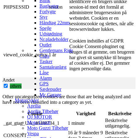
Blink
identificere en brugers unikke
Baglygter
PHPSESSID
session
session-id med det formål at
Forlygte
administrere brugersession på
Styr
webstedet. Cookien er en
Håndtag 22mm
sessionscookie og slettes, når alle
Spejle
browservinduer lukkes.
Udstødning
Nr.pladeholder
Cookien indstilles af GDPR
Outlet
Cookie Consent-pluginet og
Gentlemans Ride
bruges til at gemme, om brugeren
viewed_cookie_policy
1 år
Caps
har givet sit samtykke til brugen
Tasker
af ​​cookies eller ej. Det gemmer
Samtaleanlæg
ingen personlige data.
Låse
Alarm
Andet
GPS
others
Sædepuder
Mc Garage
Other uncategorized cookies are those that are being analyzed and
Motorcykler
have not been classified into a category as yet.
Aprilia
Aprilia Tilbehør
Cookie
Varighed
Beskrivelse
QJ MOTOR
Beskrivelse
Moto Guzzi
_gat_gtag_UA_48488734_1
1 minute
utilgængelig.
Moto Guzzi Tilbehør
16 år 9 måneder 9
Beskrivelse
Vespa
CONSENT