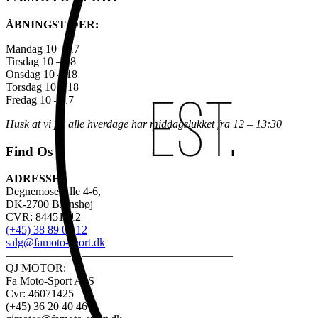
ÅBNINGSTIDER:
Mandag 10 – 17
Tirsdag 10 – 18
Onsdag 10 – 18
Torsdag 10 – 18
Fredag 10 – 17
Husk at vi på alle hverdage har middagslukket fra 12 – 13:30
Find Os
ADRESSE:
Degnemose Alle 4-6,
DK-2700 Brønshøj
CVR: 84451312
(+45) 38 89 03 12
salg@famoto-sport.dk
————————————————————
QJ MOTOR:
Fa Moto-Sport ApS
Cvr: 46071425
(+45) 36 20 40 46