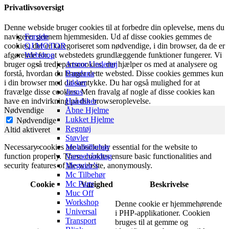
Privatlivsoversigt
Denne webside bruger cookies til at forbedre din oplevelse, mens du
navigerer gennem hjemmesiden. Ud af disse cookies gemmes de
Forside
cookies, der er kategoriseret som nødvendige, i din browser, da de er
QJ MOTOR
afgørende for, at webstedets grundlæggende funktioner fungerer. Vi
Webshop
bruger også tredjepartscookies, der hjælper os med at analysere og
Armor Undertøj
forstå, hvordan du bruger dette websted. Disse cookies gemmes kun
Bandana
i din browser med dit samtykke. Du har også mulighed for at
Jakker
fravælge disse cookies. Men fravalg af nogle af disse cookies kan
Jeans
have en indvirkning på din browseroplevelse.
Handsker
Nødvendige
Åbne Hjelme
Lukket Hjelme
Nødvendige
Regntøj
Altid aktiveret
Støvler
Necessary cookies are absolutely essential for the website to
Mobiltilbehør
function properly. These cookies ensure basic functionalities and
Varmehåndtag
security features of the website, anonymously.
Meguiar’s
Mc Tilbehør
Mc Parts
Cookie
Varighed
Beskrivelse
Muc Off
Workshop
Denne cookie er hjemmehørende
Universal
i PHP-applikationer. Cookien
Transport
bruges til at gemme og