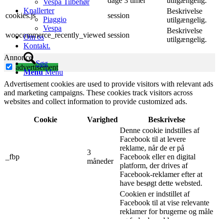
dage 3 timer
utilgængelig.
Vespa Tilbehør
Knallerter
Beskrivelse
cookies.js
session
Piaggio
utilgængelig.
Vespa
Beskrivelse
woocommerce_recently_viewed
session
Om os
utilgængelig.
Kontakt.
Annonce
Søg
advertisement
Menu
Menu
Advertisement cookies are used to provide visitors with relevant ads
and marketing campaigns. These cookies track visitors across
websites and collect information to provide customized ads.
Cookie
Varighed
Beskrivelse
Denne cookie indstilles af
Facebook til at levere
reklame, når de er på
3
_fbp
Facebook eller en digital
måneder
platform, der drives af
Facebook-reklamer efter at
have besøgt dette websted.
Cookien er indstillet af
Facebook til at vise relevante
reklamer for brugerne og måle